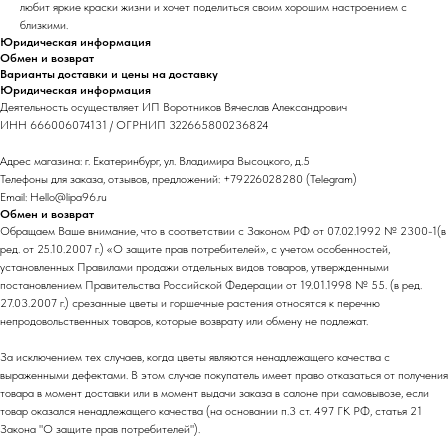
любит яркие краски жизни и хочет поделиться своим хорошим настроением с
близкими.
Юридическая информация
Обмен и возврат
Варианты доставки и цены на доставку
Юридическая информация
Деятельность осуществляет ИП Воротников Вячеслав Александрович
ИНН 666006074131 / ОГРНИП 322665800236824
Адрес магазина: г. Екатеринбург, ул. Владимира Высоцкого, д.5
Телефоны для заказа, отзывов, предложений: +79226028280 (Telegram)
Email: Hello@lipa96.ru
Обмен и возврат
Обращаем Ваше внимание, что в соответствии с Законом РФ от 07.02.1992 № 2300-1(в
ред. от 25.10.2007 г.) «О защите прав потребителей», с учетом особенностей,
установленных Правилами продажи отдельных видов товаров, утвержденными
постановлением Правительства Российской Федерации от 19.01.1998 № 55. (в ред.
27.03.2007 г.) срезанные цветы и горшечные растения относятся к перечню
непродовольственных товаров, которые возврату или обмену не подлежат.
За исключением тех случаев, когда цветы являются ненадлежащего качества с
выраженными дефектами. В этом случае покупатель имеет право отказаться от получения
товара в момент доставки или в момент выдачи заказа в салоне при самовывозе, если
товар оказался ненадлежащего качества (на основании п.3 ст. 497 ГК РФ, статья 21
Закона "О защите прав потребителей").