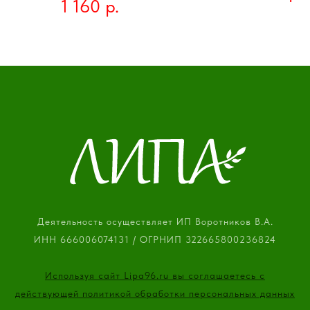
р.
1 160
букет выглядит игриво и непринужденно,
и спокойствием, придавая л
идеально подходит для подарка в качестве
пространству нотки нежности и
комплемента или украшения интерьера.
Деятельность осуществляет ИП Воротников В.А.
ИНН 666006074131 / ОГРНИП 322665800236824
Используя сайт Lipa96.ru вы соглашаетесь с
действующей политикой обработки персональных данных