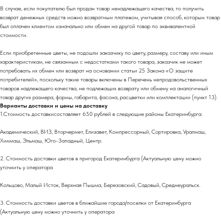
В случае, если покупателю был продан товар ненадлежащего качества, то получить
возврат денежных средств можно возвратным платежом, учитывая способ, которым товар
был оплачен клиентом изначально или обмен на другой товар по эквивалентной
стоимости.
Если приобретенные цветы, не подошли заказчику по цвету, размеру, составу или иным
характеристикам, не связанным с недостатками такого товара, заказчик не может
потребовать их обмен или возврат на основании статьи 25 Закона «О защите
потребителей», поскольку такие товары включены в Перечень непродовольственных
товаров надлежащего качества, не подлежащих возврату или обмену на аналогичный
товар других размера, формы, габарита, фасона, расцветки или комплектации (пункт 13).
Варианты доставки и цены на доставку
1.Стоимость доставкисоставляет 650 рублей в следующие районы Екатеринбурга:
Академический, ВИЗ, Вторчермет, Елизавет, Компрессорный, Сортировка, Уралмаш,
Химмаш, Эльмаш, Юго-Западный, Центр.
2. Стоимость доставки цветов в пригород Екатеринбурга (Актуальную цену можно
уточнить у оператора
Кольцово, Малый Исток, Верхная Пышма, Березовский, Садовый, Среднеуральск.
3. Стоимость доставки цветов в ближайшие города/поселки от Екатеринбурга
(Актуальную цену можно уточнить у оператора