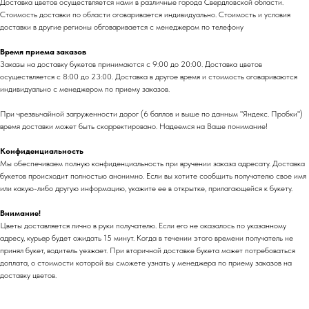
Доставка цветов осуществляется нами в различные города Свердловской области.
Стоимость доставки по области оговаривается индивидуально. Стоимость и условия
доставки в другие регионы обговаривается с менеджером по телефону
Время приема заказов
Заказы на доставку букетов принимаются с 9:00 до 20:00. Доставка цветов
осуществляется с 8:00 до 23:00. Доставка в другое время и стоимость оговариваются
индивидуально с менеджером по приему заказов.
При чрезвычайной загруженности дорог (6 баллов и выше по данным "Яндекс. Пробки")
время доставки может быть скорректировано. Надеемся на Ваше понимание!
Конфиденциальность
Мы обеспечиваем полную конфиденциальность при вручении заказа адресату. Доставка
букетов происходит полностью анонимно. Если вы хотите сообщить получателю свое имя
или какую-либо другую информацию, укажите ее в открытке, прилагающейся к букету.
Внимание!
Цветы доставляется лично в руки получателю. Если его не оказалось по указанному
адресу, курьер будет ожидать 15 минут. Когда в течении этого времени получатель не
принял букет, водитель уезжает. При вторичной доставке букета может потребоваться
доплата, о стоимости которой вы сможете узнать у менеджера по приему заказов на
доставку цветов.