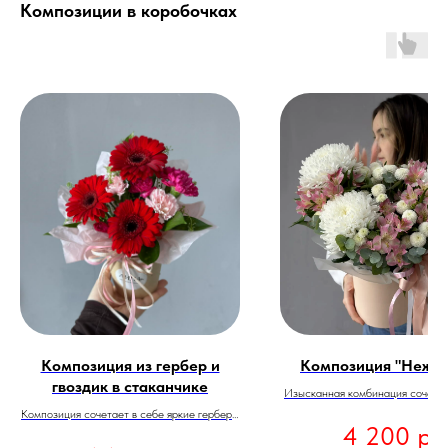
Композиции в коробочках
Композиция из гербер и
Композиция "Нежно
гвоздик в стаканчике
Изысканная комбинация сочетае
и свежесть белых хризантем с р
Композиция сочетает в себе яркие герберы
р.
4 200
мягкостью розовых альстромери
с элегантные кустовые гвоздики. Такой
букет наполняет атмосферу уто