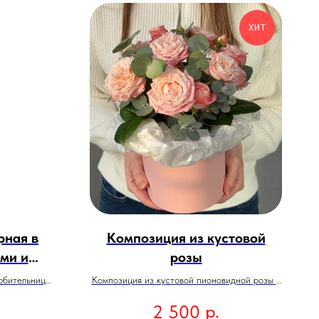
ХИТ
рная в
Композиция из кустовой
ами и
розы
ей
юбительниц
Композиция из кустовой пионовидной розы в
коробке
р.
2 500
Состав: Кустовая роза - 3 шт