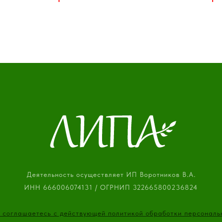
Кустовая роза - 3 шт
Пожалуйста, уточняйте наличи
Орхидея - 3 шт
оформлением зака
Альстромерия - 3 шт
Хризантема кустовая - 3 шт
Эустома - 3 шт
Эвкалипт ветка - 3 шт
Сухоцвет камыш - 2 шт
Коробка шляпная 18 - 1 шт
ристическая губка ,тишью, лента.
ста, уточняйте наличие товара перед
оформлением заказа
Деятельность осуществляет ИП Воротников В.А.
ИНН 666006074131 / ОГРНИП 322665800236824
ы соглашаетесь с действующей политикой обработки персональ