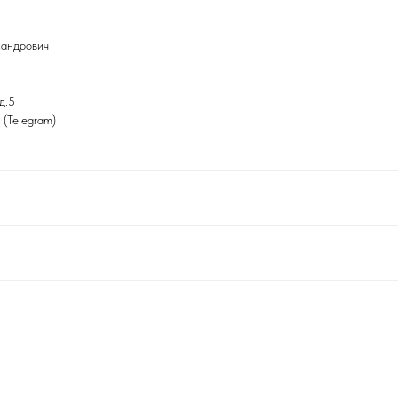
сандрович
д.5
(Telegram)