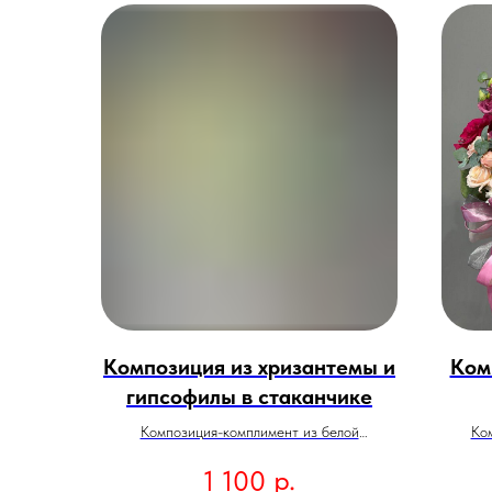
Композиция из хризантемы и
Ком
гипсофилы в стаканчике
Композиция-комплимент из белой
Ко
одноголовой хризантемы и воздушной
роз,
р.
1 100
гипсофилы в крафтовом стаканчике. Такой
С