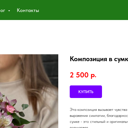
лог
Контакты
Композиция в сум
р.
2 500
КУПИТЬ
Эта композиция вызывает чувства 
выражения симпатии, благодарнос
сумке - это стильный и оригиналь
получателя.