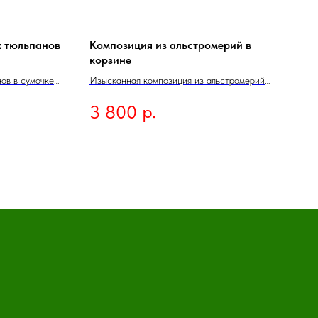
х тюльпанов
Композиция из альстромерий в
корзине
ов в сумочке.
Изысканная композиция из альстромерий
станет настоящим украшением любого
р.
3 800
интерьера и идеальным подарком для
особого случая. Яркие цветы в сочетании с
е товара перед
нежной зеленью создают гармоничный и
живой образ, который поднимет настроение
и добавит ярких красок в повседневную
жизнь.