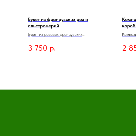
Букет из французских роз и
Компо
альстромерий
короб
Букет из розовых французских
Компози
роз,альстромерий и хризантем - это символ
Состав:
р.
3 750
2 8
любви, нежности и красоты. Он отлично
Коробка
подойдет для романтических событий,
Флорист
подарка любимому человеку или украшения
Размер:
интерьера в элегантном стиле.
Пожалуй
оформл