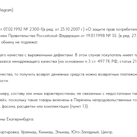
legram)
 07.02.1992 № 2300-1(в ред. от 25.10.2007 г.) «О защите прав потребите
ием Правительства Российской Федерации от 19.01.1998 № 55. (в ред. 27.
 обмену не подлежат.
его качества с выраженными дефектами. В этом случае покупатель имеет пр
азался ненадлежащего качества (на основании п.3 ст. 497 ГК РФ, статья 21
чества, то получить возврат денежных средств можно возвратным платежом
ости.
змеру, составу или иным характеристикам, не связанным с недостатками та
ей», поскольку такие товары включены в Перечень непродовольственных то
 фасона, расцветки или комплектации (пункт 13).
оны Екатеринбурга:
Сортировка, Уралмаш, Химмаш, Эльмаш, Юго-Западный, Центр.