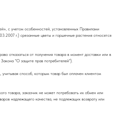
лей», с учетом особенностей, установленных Правилами
03.2007 г.) срезанные цветы и горшечные растения относятся
аво отказаться от получения товара в момент доставки или в
 Закона "О защите прав потребителей").
, учитывая способ, которым товар был оплачен клиентом
кого товара, заказчик не может потребовать их обмен или
варов надлежащего качества, не подлежащих возврату или