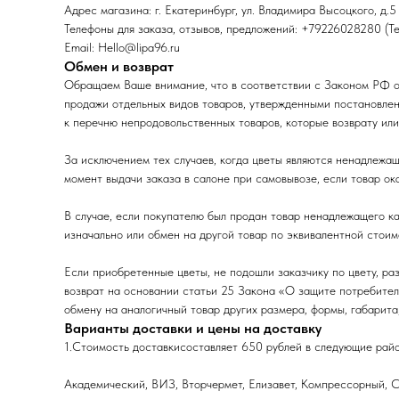
Адрес магазина: г. Екатеринбург, ул. Владимира Высоцкого, д.5
Телефоны для заказа, отзывов, предложений: +79226028280 (Te
Email: Hello@lipa96.ru
Обмен и возврат
Обращаем Ваше внимание, что в соответствии с Законом РФ от
продажи отдельных видов товаров, утвержденными постановлен
к перечню непродовольственных товаров, которые возврату или
За исключением тех случаев, когда цветы являются ненадлежащ
момент выдачи заказа в салоне при самовывозе, если товар ок
В случае, если покупателю был продан товар ненадлежащего ка
изначально или обмен на другой товар по эквивалентной стоим
Если приобретенные цветы, не подошли заказчику по цвету, ра
возврат на основании статьи 25 Закона «О защите потребител
обмену на аналогичный товар других размера, формы, габарита,
Варианты доставки и цены на доставку
1.Стоимость доставкисоставляет 650 рублей в следующие рай
Академический, ВИЗ, Вторчермет, Елизавет, Компрессорный, 