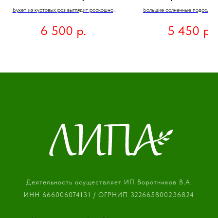
Букет из кустовых роз выглядит роскошно,
Большие солнечные подсолнух
пышно и элегантно. Он символизирует
яркостью, словно маленькие со
р.
р.
6 500
5 450
любовь, восхищение и благодарность. Такой
насыщенные хризантемы в до
букет станет прекрасным подарком для
букету выразительности и насы
особого человека или украшением любого
Этот букет — идеальный способ
торжества.
улыбку и ощущение праздника лю
его получит!
Деятельность осуществляет ИП Воротников В.А.
ИНН 666006074131 / ОГРНИП 322665800236824