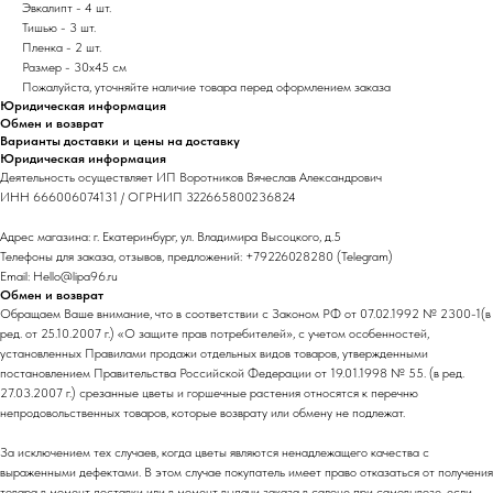
Эвкалипт - 4 шт.
Тишью - 3 шт.
Пленка - 2 шт.
Размер - 30х45 см
Пожалуйста, уточняйте наличие товара перед оформлением заказа
Юридическая информация
Обмен и возврат
Варианты доставки и цены на доставку
Юридическая информация
Деятельность осуществляет ИП Воротников Вячеслав Александрович
ИНН 666006074131 / ОГРНИП 322665800236824
Адрес магазина: г. Екатеринбург, ул. Владимира Высоцкого, д.5
Телефоны для заказа, отзывов, предложений: +79226028280 (Telegram)
Email: Hello@lipa96.ru
Обмен и возврат
Обращаем Ваше внимание, что в соответствии с Законом РФ от 07.02.1992 № 2300-1(в
ред. от 25.10.2007 г.) «О защите прав потребителей», с учетом особенностей,
установленных Правилами продажи отдельных видов товаров, утвержденными
постановлением Правительства Российской Федерации от 19.01.1998 № 55. (в ред.
27.03.2007 г.) срезанные цветы и горшечные растения относятся к перечню
непродовольственных товаров, которые возврату или обмену не подлежат.
За исключением тех случаев, когда цветы являются ненадлежащего качества с
выраженными дефектами. В этом случае покупатель имеет право отказаться от получения
товара в момент доставки или в момент выдачи заказа в салоне при самовывозе, если