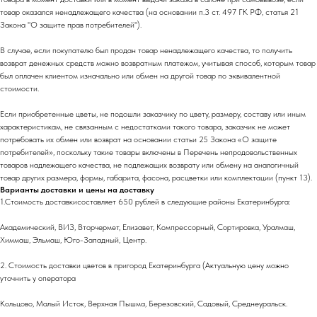
товар оказался ненадлежащего качества (на основании п.3 ст. 497 ГК РФ, статья 21
Закона "О защите прав потребителей").
В случае, если покупателю был продан товар ненадлежащего качества, то получить
возврат денежных средств можно возвратным платежом, учитывая способ, которым товар
был оплачен клиентом изначально или обмен на другой товар по эквивалентной
стоимости.
Если приобретенные цветы, не подошли заказчику по цвету, размеру, составу или иным
характеристикам, не связанным с недостатками такого товара, заказчик не может
потребовать их обмен или возврат на основании статьи 25 Закона «О защите
потребителей», поскольку такие товары включены в Перечень непродовольственных
товаров надлежащего качества, не подлежащих возврату или обмену на аналогичный
товар других размера, формы, габарита, фасона, расцветки или комплектации (пункт 13).
Варианты доставки и цены на доставку
1.Стоимость доставкисоставляет 650 рублей в следующие районы Екатеринбурга:
Академический, ВИЗ, Вторчермет, Елизавет, Компрессорный, Сортировка, Уралмаш,
Химмаш, Эльмаш, Юго-Западный, Центр.
2. Стоимость доставки цветов в пригород Екатеринбурга (Актуальную цену можно
уточнить у оператора
Кольцово, Малый Исток, Верхная Пышма, Березовский, Садовый, Среднеуральск.