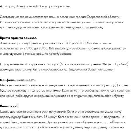
4. В города Свердловской обл. и другие регионы.
Доставка цветов осуществляется нами в различные города Свердловской области.
Стоимость доставки по области оговаривается индивидуально. Стоимость и условия
доставки в другие регионы обговаривается с менеджером по телефону
Время приема заказов
Заказы на доставку букетов принимаются с 9:00 до 20:00. Доставка цветов
осуществляется с 8:00 до 23:00. Доставка в другое время и стоимость оговариваются
индивидуально с менеджером по приему заказов.
При чрезвычайной загруженности дорог (6 баллов и выше по данным "Яндекс. Пробки")
время доставки может быть скорректировано. Надеемся на Ваше понимание!
Конфиденциальность
Мы обеспечиваем полную конфиденциальность при вручении заказа адресату. Доставка
букетов происходит полностью анонимно. Если вы хотите сообщить получателю свое имя
или какую-либо другую информацию, укажите ее в открытке, прилагающейся к букету.
Внимание!
Цветы доставляется лично в руки получателю. Если его не оказалось по указанному
адресу, курьер будет ожидать 15 минут. Когда в течении этого времени получатель не
принял букет, водитель уезжает. При вторичной доставке букета может потребоваться
доплата, о стоимости которой вы сможете узнать у менеджера по приему заказов на