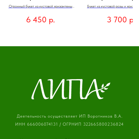
Огромный букет из кустовой хризантемы
Букет из кустовой розы и хризан
поражает своим масштабом. Пышные,
– это прекрасный выбор для тех,
р.
р.
6 450
3 700
белоснежные цветы образуют
красоту, нежность и гармон
впечатляющую композицию. которая станет
идеально подходит для выраже
ярким акцентом в любом пространстве.
искренних чувств и станет пр
украшением любого интерьера.
маленький кусочек облака, вопл
цветах, который говорит о ваше
заботе и внимании.
Деятельность осуществляет ИП Воротников В.А.
ИНН 666006074131 / ОГРНИП 322665800236824