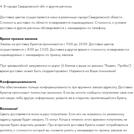
4. В города Свердловской обл. и другие регионы.
Доставка цветов осуществляется нами в различные города Свердловской области.
Стоимость доставки по области оговаривается индивидуально. Стоимость и условия
доставки в другие регионы обговаривается с менеджером по телефону
Время приема заказов
Заказы на доставку букетов принимаются с 9:00 до 20:00. Доставка цветов
осуществляется с 8:00 до 23:00. Доставка в другое время и стоимость оговариваются
индивидуально с менеджером по приему заказов.
При чрезвычайной загруженности дорог (6 баллов и выше по данным "Яндекс. Пробки")
время доставки может быть скорректировано. Надеемся на Ваше понимание!
Конфиденциальность
Мы обеспечиваем полную конфиденциальность при вручении заказа адресату. Доставка
букетов происходит полностью анонимно. Если вы хотите сообщить получателю свое имя
или какую-либо другую информацию, укажите ее в открытке, прилагающейся к букету.
Внимание!
Цветы доставляется лично в руки получателю. Если его не оказалось по указанному
адресу, курьер будет ожидать 15 минут. Когда в течении этого времени получатель не
принял букет, водитель уезжает. При вторичной доставке букета может потребоваться
доплата, о стоимости которой вы сможете узнать у менеджера по приему заказов на