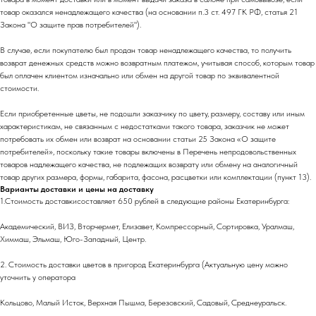
товар оказался ненадлежащего качества (на основании п.3 ст. 497 ГК РФ, статья 21
Закона "О защите прав потребителей").
В случае, если покупателю был продан товар ненадлежащего качества, то получить
возврат денежных средств можно возвратным платежом, учитывая способ, которым товар
был оплачен клиентом изначально или обмен на другой товар по эквивалентной
стоимости.
Если приобретенные цветы, не подошли заказчику по цвету, размеру, составу или иным
характеристикам, не связанным с недостатками такого товара, заказчик не может
потребовать их обмен или возврат на основании статьи 25 Закона «О защите
потребителей», поскольку такие товары включены в Перечень непродовольственных
товаров надлежащего качества, не подлежащих возврату или обмену на аналогичный
товар других размера, формы, габарита, фасона, расцветки или комплектации (пункт 13).
Варианты доставки и цены на доставку
1.Стоимость доставкисоставляет 650 рублей в следующие районы Екатеринбурга:
Академический, ВИЗ, Вторчермет, Елизавет, Компрессорный, Сортировка, Уралмаш,
Химмаш, Эльмаш, Юго-Западный, Центр.
2. Стоимость доставки цветов в пригород Екатеринбурга (Актуальную цену можно
уточнить у оператора
Кольцово, Малый Исток, Верхная Пышма, Березовский, Садовый, Среднеуральск.