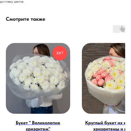
доставку цветов.
Смотрите также
ХИТ
Букет " Великолепие
Круглый букет их ку
хризантем"
хризантемы и ро