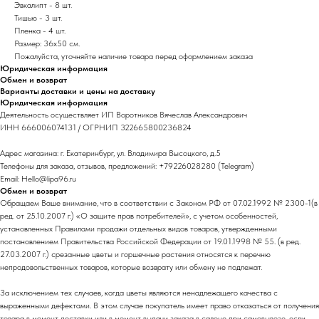
Эвкалипт - 8 шт.
Тишью - 3 шт.
Пленка - 4 шт.
Размер: 36х50 см.
Пожалуйста, уточняйте наличие товара перед оформлением заказа
Юридическая информация
Обмен и возврат
Варианты доставки и цены на доставку
Юридическая информация
Деятельность осуществляет ИП Воротников Вячеслав Александрович
ИНН 666006074131 / ОГРНИП 322665800236824
Адрес магазина: г. Екатеринбург, ул. Владимира Высоцкого, д.5
Телефоны для заказа, отзывов, предложений: +79226028280 (Telegram)
Email: Hello@lipa96.ru
Обмен и возврат
Обращаем Ваше внимание, что в соответствии с Законом РФ от 07.02.1992 № 2300-1(в
ред. от 25.10.2007 г.) «О защите прав потребителей», с учетом особенностей,
установленных Правилами продажи отдельных видов товаров, утвержденными
постановлением Правительства Российской Федерации от 19.01.1998 № 55. (в ред.
27.03.2007 г.) срезанные цветы и горшечные растения относятся к перечню
непродовольственных товаров, которые возврату или обмену не подлежат.
За исключением тех случаев, когда цветы являются ненадлежащего качества с
выраженными дефектами. В этом случае покупатель имеет право отказаться от получения
товара в момент доставки или в момент выдачи заказа в салоне при самовывозе, если