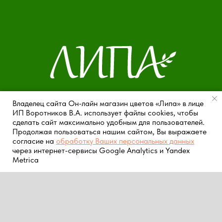
Владелец сайта Он-лайн магазин цветов «Липа» в лице
Деятельность осуществляет ИП Воротников В.А.
ИП Воротников В.А. использует файлы cookies, чтобы
ИНН 666006074131 / ОГРНИП 322665800236824
сделать сайт максимально удобным для пользователей.
Продолжая пользоваться нашим сайтом, Вы выражаете
согласие на
обработку Ваших персональных данных
Используя сайт Lipa96.ru вы соглашаетесь с
через интернет-сервисы Google Analytics и Yandex
действующей политикой обработки персональных данных
Metrica
Главная
Каталог
О нас
Контакты
и принимаете ее.
© 2025 Он-лайн магазин цветов «Липа»
hello@lipa96.ru